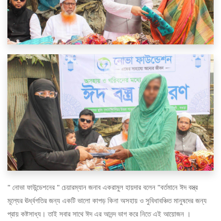
" নোভা ফাউন্ডেশনের " চেয়ারম্যান জনাব একরামুল হায়দার বলেন "বর্তমানে ঈদ বস্ত্র
মূল্যের ঊর্ধ্বগতির জন্য একটি ভালো কাপড় কিনা অসহায় ও সুবিধাবঞ্চিত মানুষদের জন্য
প্রায় কষ্টসাধ্য। তাই সবার সাথে ঈদ এর আনন্দ ভাগ করে নিতে এই আয়োজন ।