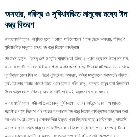
অসহায়, দরিদ্র ও সুবিধাবঞ্চিত মানুষের মধ্যে ঈদ
বস্ত্র বিতরণ
আলহামদুলিল্লাহ, অনুষ্ঠিত হলো " নোভা ফাউন্ডেশনের " পক্ষ থেকে অসহায়, দরিদ্র ও
সুবিধাবঞ্চিত মানুষের মধ্যে ঈদ বস্ত্র বিতরণ কার্যক্রম!
ঈদ মানে আনন্দ - কিন্তু এই আনন্দের সীমাবদ্ধতা আছে । প্রতি বছর ঈদ আসে ঈদ যায়,
কারো কাছে ঈদ মানে লাখ টাকার শপিং আবার কারো কাছে ঈদের দিনটি অন্য দিনের থেকে
ব্যতিক্রম কোন দিন না। ঈদের খুশি থেকে অসহায়, দরিদ্র মানুষগুলো সবসময়ই বঞ্চিত।
হ্যাঁ, আপনার আমার পাশেই আছে এমন অনেক গরিব দুস্থ, অসহায় মানুষ যারা চিরকালই
ঈদের আনন্দ থেকে বঞ্চিত। আর আমরাই পারি এই আনন্দ ভাগ করে নিতে ।
আলহামদুলিল্লাহ, ধনী-গরিবের বৈষম্য দূরীকরণে " নোভা ফাউন্ডেশনের " অব্যাহত
প্রচেষ্টার অংশ হিসেবে এই বছরও সফলভাবে ঈদ বস্ত্র বিতরণ কার্যক্রমের আয়োজন করা
হয় এবং বগুড়া জেলার ( সোনাকানিয়া উত্তর পাড়া ব্রিজের কাছে ) মহিষাবান , গাবতলি
এলাকার সুবিধাবঞ্চিত মানুষের মাঝে ঈদের বস্ত্র বিতরণ অনুষ্ঠান সম্পন্ন করেছে। ঈদের
আনন্দে সকলকে অংশীদার করতে এবং তাদের মুখে হাসি ফুটাতে এই পদক্ষেপ নেওয়া