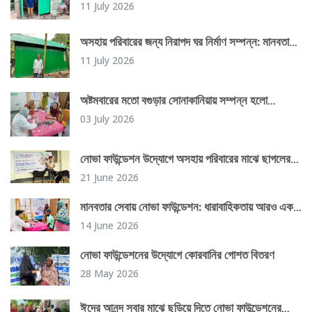
টিউবওয়েল স্থাপন
11 July 2026
অসহায় পরিবারের জন্য নিরাপদ ঘর নির্মাণ সম্পন্ন: মানবতার
এক উজ্জ্বল দৃষ্টান্ত
11 July 2026
অষ্টমবারের মতো বগুড়ার সোনাকানিয়ায় সম্পন্ন হলো
বিনামূল্যে স্বাস্থ্যসেবা কার্যক্রম
03 July 2026
নোভা ফাউন্ডেশন উদ্যোগে অসহায় পরিবারের মাঝে ছাগলের
গোস্ত বিতরণ কর্মসূচি সফলভাবে সম্পন্ন
21 June 2026
মানবতার সেবায় নোভা ফাউন্ডেশন: ধারাবাহিকতায় আরও একটি
সফল দিন
14 June 2026
নোভা ফাউন্ডেশনের উদ্যোগে কোরবানির গোশত বিতরণ
28 May 2026
ঈদের আনন্দ সবার মাঝে ছড়িয়ে দিতে নোভা ফাউন্ডেশনের