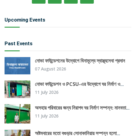
Upcoming Events
Past Events
নোভা ফাউন্ডেশনের উদ্যোগে বিনামূল্যে স্বাস্থ্যসেবা প্রদান
07 August 2026
নোভা ফাউন্ডেশন ও PCSU-এর উদ্যোগে ঘর নির্মাণ ও
টিউবওয়েল স্থাপন
11 July 2026
অসহায় পরিবারের জন্য নিরাপদ ঘর নির্মাণ সম্পন্ন: মানবতার
এক উজ্জ্বল দৃষ্টান্ত
11 July 2026
অষ্টমবারের মতো বগুড়ার সোনাকানিয়ায় সম্পন্ন হলো