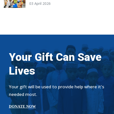
সফল দিন
03 April 2026
Your Gift Can Save
Lives
Your gift will be used to provide help where it's
needed most.
DONATE NOW